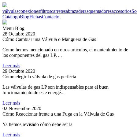
válvulas
conexiones
filtros
carretes
abrazaderas
quemadores
accesorios
So
Catálogo
Blog
Fichas
Contacto
Menu Blog
28 Octubre 2020
Cómo Cambiar una Válvula o Manguera de Gas
Como hemos mencionado en otros artículos, el mantenimiento de
los componentes del gas LP, ...
Leer más
29 Octubre 2020
Cómo elegir la válvula de gas perfecta
Las válvulas de gas LP son indispensables para el buen
funcionamiento de este energé...
Leer más
02 Noviembre 2020
Cómo Reaccionar frente a una Fuga en la Válvula de Gas
Ya hemos revisado cómo debe ser la
Leer más