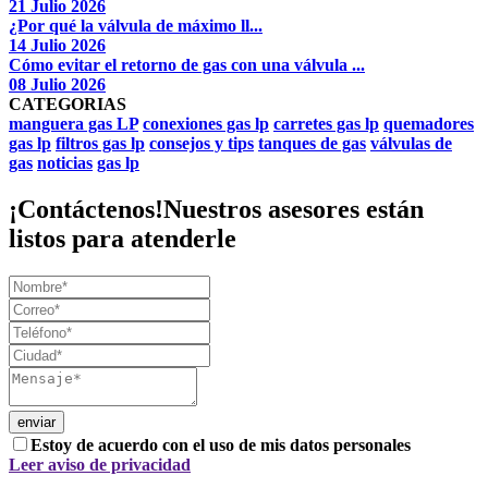
21 Julio 2026
¿Por qué la válvula de máximo ll...
14 Julio 2026
Cómo evitar el retorno de gas con una válvula ...
08 Julio 2026
CATEGORIAS
manguera gas LP
conexiones gas lp
carretes gas lp
quemadores
gas lp
filtros gas lp
consejos y tips
tanques de gas
válvulas de
gas
noticias
gas lp
¡Contáctenos!
Nuestros asesores están
listos para atenderle
Estoy de acuerdo con el uso de mis datos personales
Leer aviso de privacidad