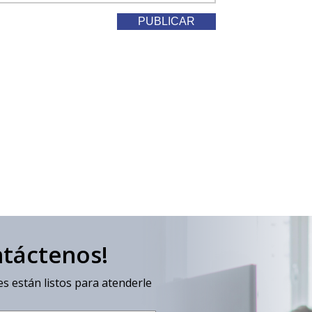
ntáctenos!
s están listos para atenderle