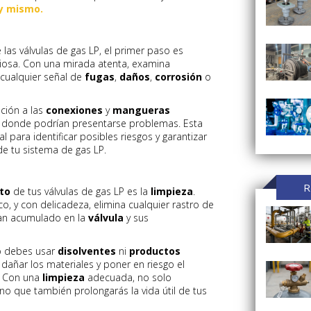
y mismo.
 las válvulas de gas LP, el primer paso es
osa. Con una mirada atenta, examina
cualquier señal de
fugas
,
daños
,
corrosión
o
nción a las
conexiones
y
mangueras
s donde podrían presentarse problemas. Esta
al para identificar posibles riesgos y garantizar
de tu sistema de gas LP.
R
to
de tus válvulas de gas LP es la
limpieza
.
co, y con delicadeza, elimina cualquier rastro de
an acumulado en la
válvula
y sus
o debes usar
disolventes
ni
productos
 dañar los materiales y poner en riesgo el
a. Con una
limpieza
adecuada, no solo
o que también prolongarás la vida útil de tus