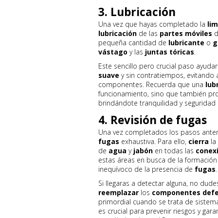
3. Lubricación
Una vez que hayas completado la
li
lubricación
de las
partes móviles
d
pequeña cantidad de
lubricante
o
g
vástago
y las
juntas tóricas
.
Este sencillo pero crucial paso ayuda
suave
y sin contratiempos, evitando 
componentes. Recuerda que una
lub
funcionamiento, sino que también prolo
brindándote tranquilidad y seguridad e
4. Revisión de fugas
Una vez completados los pasos anteri
fugas
exhaustiva. Para ello,
cierra
la
de
agua
y
jabón
en todas las
conex
estas áreas en busca de la formació
inequívoco de la presencia de
fugas
.
Si llegaras a detectar alguna, no du
reemplazar
los
componentes def
primordial cuando se trata de sistem
es crucial para prevenir riesgos y gar