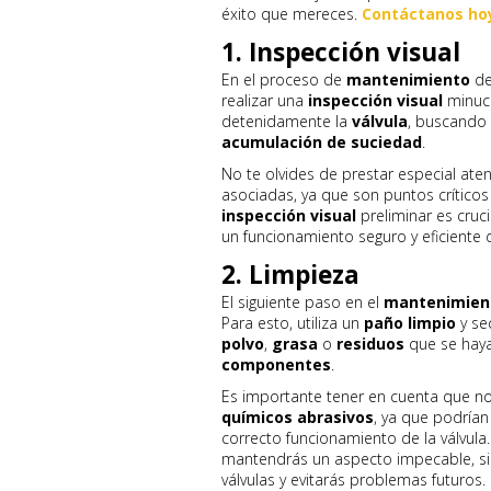
éxito que mereces.
Contáctanos ho
1. Inspección visual
En el proceso de
mantenimiento
de
realizar una
inspección visual
minuci
detenidamente la
válvula
, buscando 
acumulación de suciedad
.
No te olvides de prestar especial ate
asociadas, ya que son puntos crítico
inspección visual
preliminar es cruci
un funcionamiento seguro y eficiente 
2. Limpieza
El siguiente paso en el
mantenimien
Para esto, utiliza un
paño limpio
y se
polvo
,
grasa
o
residuos
que se hay
componentes
.
Es importante tener en cuenta que n
químicos abrasivos
, ya que podrían
correcto funcionamiento de la válvul
mantendrás un aspecto impecable, sin
válvulas y evitarás problemas futuros.