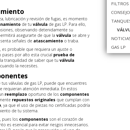
FILTROS
amiento
CONSEJO
a, lubricación y revisión de fugas, es momento
TANQUES
onamiento
de tu
válvula
de gas LP. Para ello,
VÁLVU
asiones, observando detenidamente su
ermitirá asegurarte de que la
válvula
se abre y
NOTICIA
resenta señales de
atascamiento
o traba.
GAS LP
la, es probable que requiera un ajuste o
pases por alto esta crucial
prueba de
 la tranquilidad de saber que tu
válvula
cuando la necesites.
ponentes
 tus válvulas de gas LP, puede que encuentres
 requieran atención inmediata. En estos
 un
reemplazo
oportuno de los
componentes
camente
repuestos originales
que cumplan con
e
, ya que el uso de piezas no certificadas podría
iento de tu sistema.
, pues los
componentes
son el corazón de
nto es esencial para evitar riesgos innecesarios.