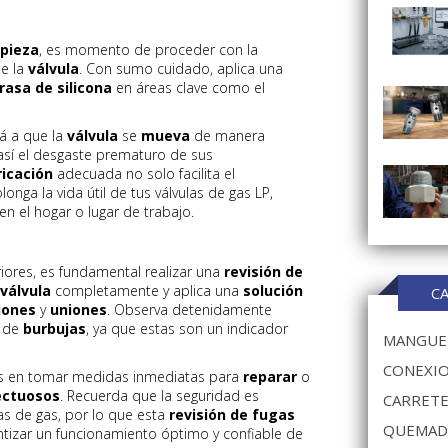
mpieza
, es momento de proceder con la
e la
válvula
. Con sumo cuidado, aplica una
rasa de silicona
en áreas clave como el
rá a que la
válvula
se
mueva
de manera
así el desgaste prematuro de sus
ricación
adecuada no solo facilita el
nga la vida útil de tus válvulas de gas LP,
n el hogar o lugar de trabajo.
ores, es fundamental realizar una
revisión de
válvula
completamente y aplica una
solución
C
iones
y
uniones
. Observa detenidamente
n de
burbujas
, ya que estas son un indicador
MANGUER
CONEXIO
des en tomar medidas inmediatas para
reparar
o
ectuosos
. Recuerda que la seguridad es
CARRETE
as de gas, por lo que esta
revisión de fugas
QUEMAD
antizar un funcionamiento óptimo y confiable de