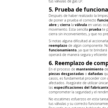
tus válvulas de gas LP.
5. Prueba de funcion
Después de haber realizado la limpiez
de poner a prueba el correcto
funci
abre
y
cierra
la
válvula
en varias oc
movimiento. Esta sencilla
prueba
te p
cierra sin inconvenientes, y que no p
Si notas alguna dificultad al accionar
reemplazo
de algún componente. No 
funcionamiento
, ya que te brindará
operará de manera segura y eficiente 
6. Reemplazo de com
En el proceso de
mantenimiento
de
piezas desgastadas
o
dañadas
que
casos, es fundamental proceder con
afectados. Asegúrate de utilizar úni
las
especificaciones del fabricant
comprometer la seguridad y el rendim
No escatimes esfuerzos en esta tarea
tus válvulas y su correcto funcionamie