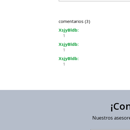
comentarios (3)
XsjyBldb:
1
XsjyBldb:
1
XsjyBldb:
1
¡Co
Nuestros asesore