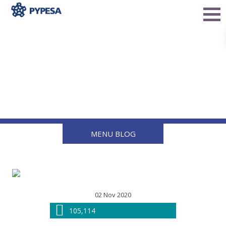
Cómo Reaccionar frente a
una Fuga en la Válvula de
Gas
MENU BLOG
02 Nov 2020
105,114