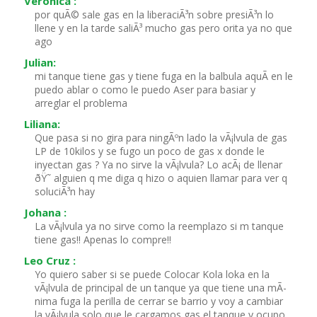
Veronica :
por quÃ© sale gas en la liberaciÃ³n sobre presiÃ³n lo
llene y en la tarde saliÃ³ mucho gas pero orita ya no que
ago
Julian:
mi tanque tiene gas y tiene fuga en la balbula aquÃ­ en le
puedo ablar o como le puedo Aser para basiar y
arreglar el problema
Liliana:
Que pasa si no gira para ningÃºn lado la vÃ¡lvula de gas
LP de 10kilos y se fugo un poco de gas x donde le
inyectan gas ? Ya no sirve la vÃ¡lvula? Lo acÃ¡ de llenar
ðŸ˜­ alguien q me diga q hizo o aquien llamar para ver q
soluciÃ³n hay
Johana :
La vÃ¡lvula ya no sirve como la reemplazo si m tanque
tiene gas!! Apenas lo compre!!
Leo Cruz :
Yo quiero saber si se puede Colocar Kola loka en la
vÃ¡lvula de principal de un tanque ya que tiene una mÃ­
nima fuga la perilla de cerrar se barrio y voy a cambiar
la vÃ¡lvula solo que le cargamos gas el tanque y ocupo