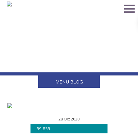
Cómo Cambiar una
Válvula o Manguera de
Gas
MENU BLOG
28 Oct 2020
59,859