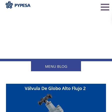
¿Por qué elegir una
válvula de globo de alto
flujo en tus instalaciones
de Gas LP?
MENU BLOG