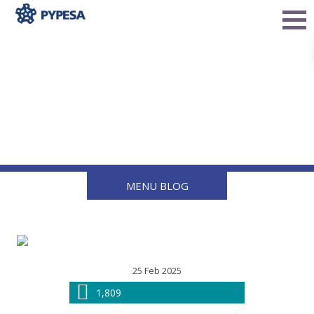
Importancia del
adaptador para válvula
de relevo hidrostático
MENU BLOG
25 Feb 2025
1,809