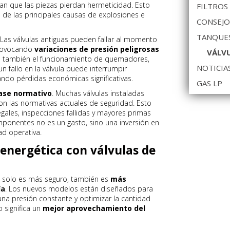
an que las piezas pierdan hermeticidad. Esto
FILTROS
a de las principales causas de explosiones e
CONSEJO
TANQUES
 Las válvulas antiguas pueden fallar al momento
 provocando
variaciones de presión peligrosas
VÁLVU
no también el funcionamiento de quemadores,
NOTICIA
n fallo en la válvula puede interrumpir
do pérdidas económicas significativas.
GAS LP
ase normativo
. Muchas válvulas instaladas
n las normativas actuales de seguridad. Esto
gales, inspecciones fallidas y mayores primas
mponentes no es un gasto, sino una inversión en
ad operativa.
 energética con válvulas de
 solo es más seguro, también es
más
ía
. Los nuevos modelos están diseñados para
una presión constante y optimizar la cantidad
 significa un
mejor aprovechamiento del