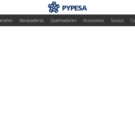
arretes
Abrazaderas
Quemadores
Accesorios
Socios
Ca
tualizar tus válvula
 es una decisión inte