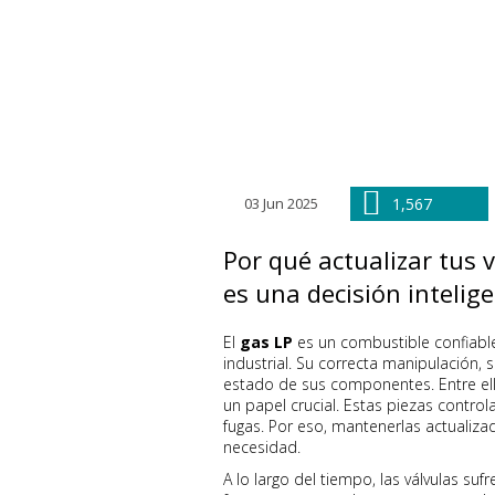
03 Jun 2025
1,567
Por qué actualizar tus v
es una decisión intelig
El
gas LP
es un combustible confiable,
industrial. Su correcta manipulación
estado de sus componentes. Entre ell
un papel crucial. Estas piezas controlan
fugas. Por eso, mantenerlas actuali
necesidad.
A lo largo del tiempo, las válvulas su