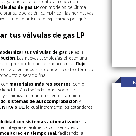
guridad, el rendimiento y la eficiencia
válvulas de gas LP
con modelos de última
jorar su operación, cumplir con las normativas
ivos. En este artículo te explicamos por qué
.
ar tus válvulas de gas LP
modernizar tus válvulas de gas LP
es la
ibución
. Las nuevas tecnologías ofrecen una
es de presión, lo que se traduce en un
flujo
to es vital en industrias donde el control térmico
roducto o servicio final.
R
n con
materiales más resistentes
, como
bilidad. Están diseñadas para soportar
ón y minimizar el mantenimiento. También
ido
,
sistemas de autocomprobación
y
 NFPA o UL
, lo cual incrementa los estándares
bilidad con sistemas automatizados
. Las
n integrarse fácilmente con sensores y
monitoreo en tiempo real
, facilitando la