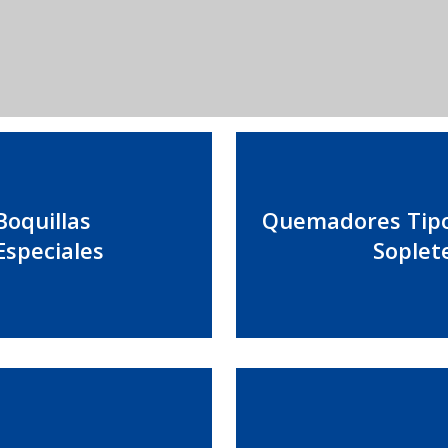
Boquillas
Quemadores Tip
Especiales
Soplet