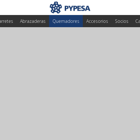
arretes
Abrazaderas
Quemadores
Accesorios
Socios
Ca