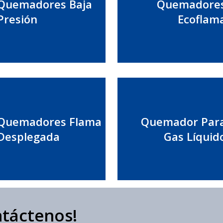
Quemadores Baja
Quemadore
Presión
Ecoflam
Quemadores Flama
Quemador Par
Desplegada
Gas Líquid
ntáctenos!