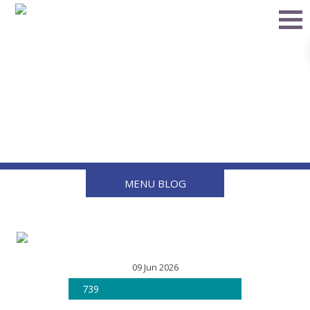
7 beneficios de usar
válvulas de medio cuerpo
en instalaciones de gas
LP
MENU BLOG
09 Jun 2026
739