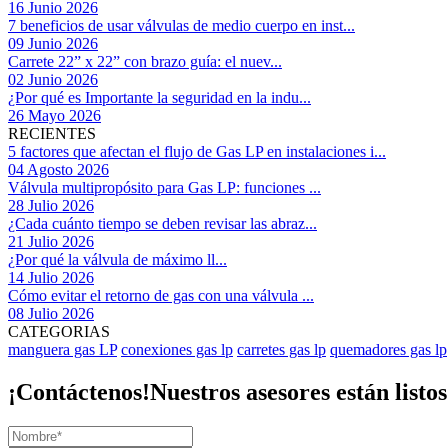
16 Junio 2026
7 beneficios de usar válvulas de medio cuerpo en inst...
09 Junio 2026
Carrete 22” x 22” con brazo guía: el nuev...
02 Junio 2026
¿Por qué es Importante la seguridad en la indu...
26 Mayo 2026
RECIENTES
5 factores que afectan el flujo de Gas LP en instalaciones i...
04 Agosto 2026
Válvula multipropósito para Gas LP: funciones ...
28 Julio 2026
¿Cada cuánto tiempo se deben revisar las abraz...
21 Julio 2026
¿Por qué la válvula de máximo ll...
14 Julio 2026
Cómo evitar el retorno de gas con una válvula ...
08 Julio 2026
CATEGORIAS
manguera gas LP
conexiones gas lp
carretes gas lp
quemadores gas lp
¡Contáctenos!
Nuestros asesores están listo