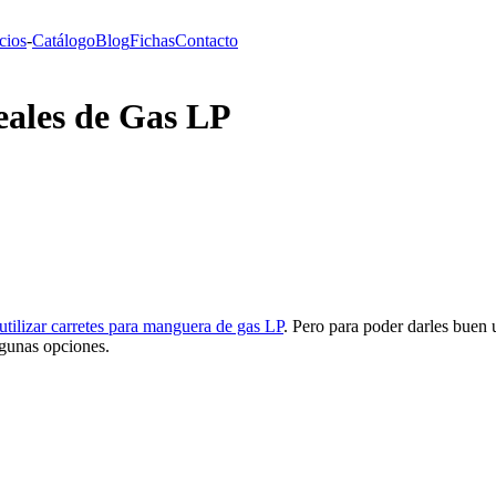
cios
-
Catálogo
Blog
Fichas
Contacto
eales de Gas LP
utilizar carretes para manguera de gas LP
. Pero para poder darles buen 
lgunas opciones.