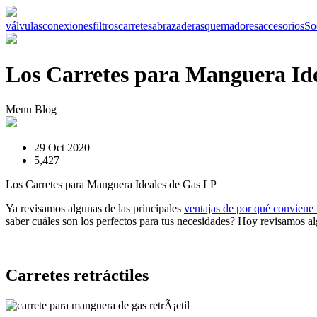
válvulas
conexiones
filtros
carretes
abrazaderas
quemadores
accesorios
So
Los Carretes para Manguera Id
Menu Blog
29 Oct 2020
5,427
Los Carretes para Manguera Ideales de Gas LP
Ya revisamos algunas de las principales
ventajas de por qué conviene 
saber cuáles son los perfectos para tus necesidades? Hoy revisamos a
Carretes retráctiles