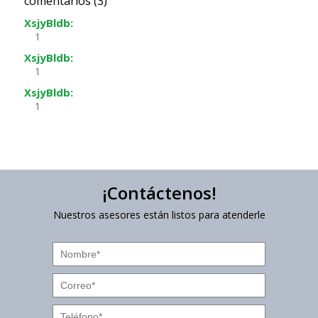
comentarios (3)
XsjyBldb:
1
XsjyBldb:
1
XsjyBldb:
1
¡Contáctenos!
Nuestros asesores están listos para atenderle