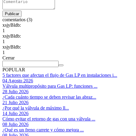
comentarios (3)
xsjyBldb:
1
xsjyBldb:
1
xsjyBldb:
1
Cerrar
POPULAR
5 factores que afectan el flujo de Gas LP en instalaciones i...
04 Agosto 2026
Válvula multipropósito para Gas LP: funciones ...
28 Julio 2026
¿Cada cuánto tiempo se deben revisar las abraz...
21 Julio 2026
¿Por qué la válvula de máximo ll...
14 Julio 2026
Cómo evitar el retorno de gas con una válvula ...
08 Julio 2026
¿Qué es un freno carrete y cómo mejora ...
08 Julio 2026