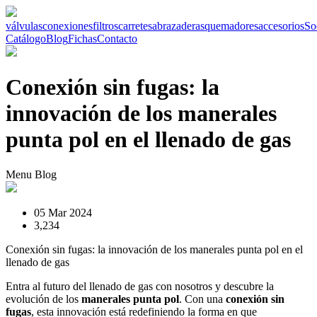
válvulas
conexiones
filtros
carretes
abrazaderas
quemadores
accesorios
So
Catálogo
Blog
Fichas
Contacto
Conexión sin fugas: la
innovación de los manerales
punta pol en el llenado de gas
Menu Blog
05 Mar 2024
3,234
Conexión sin fugas: la innovación de los manerales punta pol en el
llenado de gas
Entra al futuro del llenado de gas con nosotros y descubre la
evolución de los
manerales
punta pol
. Con una
conexión sin
fugas
, esta innovación está redefiniendo la forma en que