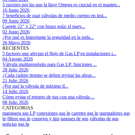
5 razones por las que la llave Omega es crucial en el manten...
16 Junio 2026
7 beneficios de usar válvulas de medio cuerpo en inst...
09 Junio 2026
Carrete 22” x 22” con brazo guía: el nuev...
02 Junio 2026
¿Por qué es Importante la seguridad en la indu...
26 Mayo 2026
RECIENTES
5 factores que afectan el flujo de Gas LP en instalaciones i...
04 Agosto 2026
Válvula multipropósito para Gas LP: funciones ...
28 Julio 2026
¿Cada cuánto tiempo se deben revisar las abraz...
21 Julio 2026
¿Por qué la válvula de máximo ll...
14 Julio 2026
Cómo evitar el retorno de gas con una válvula ...
08 Julio 2026
CATEGORIAS
manguera gas LP
conexiones gas lp
carretes gas lp
quemadores gas
lp
filtros gas lp
consejos y tips
tanques de gas
válvulas de gas
noticias
gas lp