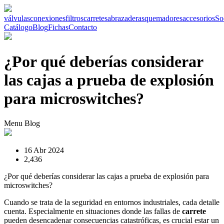
válvulas
conexiones
filtros
carretes
abrazaderas
quemadores
accesorios
So
Catálogo
Blog
Fichas
Contacto
¿Por qué deberías considerar
las cajas a prueba de explosión
para microswitches?
Menu Blog
16 Abr 2024
2,436
¿Por qué deberías considerar las cajas a prueba de explosión para
microswitches?
Cuando se trata de la seguridad en entornos industriales, cada detalle
cuenta. Especialmente en situaciones donde las fallas de
carrete
pueden desencadenar consecuencias catastróficas, es crucial estar un