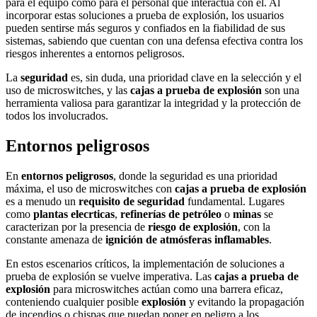
para el equipo como para el personal que interactúa con él. Al
incorporar estas soluciones a prueba de explosión, los usuarios
pueden sentirse más seguros y confiados en la fiabilidad de sus
sistemas, sabiendo que cuentan con una defensa efectiva contra los
riesgos inherentes a entornos peligrosos.
La
seguridad
es, sin duda, una prioridad clave en la selección y el
uso de microswitches, y las
cajas a prueba de explosión
son una
herramienta valiosa para garantizar la integridad y la protección de
todos los involucrados.
Entornos peligrosos
En
entornos peligrosos
, donde la seguridad es una prioridad
máxima, el uso de microswitches con
cajas a prueba de explosión
es a menudo un
requisito de seguridad
fundamental. Lugares
como
plantas elecrticas
,
refinerías de petróleo
o
minas
se
caracterizan por la presencia de
riesgo de explosión
, con la
constante amenaza de
ignición de atmósferas inflamables
.
En estos escenarios críticos, la implementación de soluciones a
prueba de explosión se vuelve imperativa. Las
cajas a prueba de
explosión
para microswitches actúan como una barrera eficaz,
conteniendo cualquier posible
explosión
y evitando la propagación
de incendios o chispas que puedan poner en peligro a los