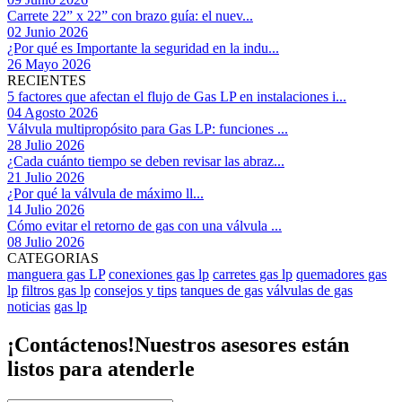
Carrete 22” x 22” con brazo guía: el nuev...
02 Junio 2026
¿Por qué es Importante la seguridad en la indu...
26 Mayo 2026
RECIENTES
5 factores que afectan el flujo de Gas LP en instalaciones i...
04 Agosto 2026
Válvula multipropósito para Gas LP: funciones ...
28 Julio 2026
¿Cada cuánto tiempo se deben revisar las abraz...
21 Julio 2026
¿Por qué la válvula de máximo ll...
14 Julio 2026
Cómo evitar el retorno de gas con una válvula ...
08 Julio 2026
CATEGORIAS
manguera gas LP
conexiones gas lp
carretes gas lp
quemadores gas
lp
filtros gas lp
consejos y tips
tanques de gas
válvulas de gas
noticias
gas lp
¡Contáctenos!
Nuestros asesores están
listos para atenderle