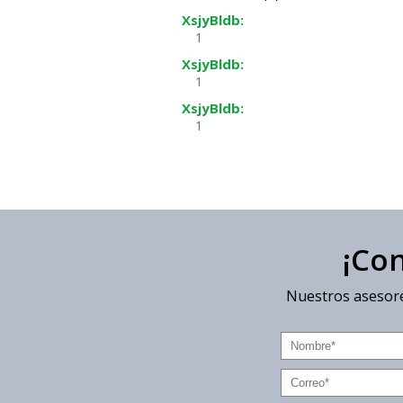
XsjyBldb:
1
XsjyBldb:
1
XsjyBldb:
1
¡Co
Nuestros asesore