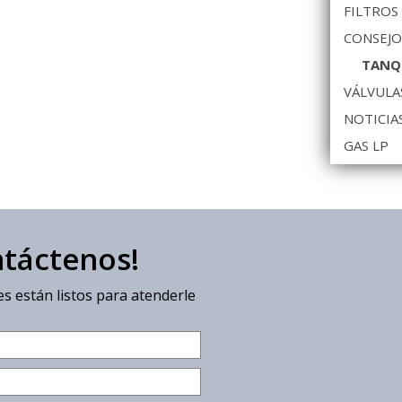
FILTROS
CONSEJO
TANQ
VÁLVULA
NOTICIA
GAS LP
ntáctenos!
s están listos para atenderle