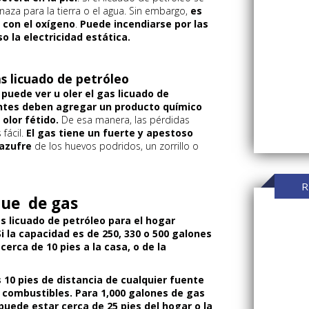
naza para la tierra o el agua. Sin embargo,
es
 con el oxígeno
.
Puede incendiarse por las
so la electricidad estática.
s licuado de petróleo
puede ver u oler el gas licuado de
cantes deben agregar un producto químico
 olor fétido.
De esa manera, las pérdidas
fácil.
El gas tiene un fuerte y apestoso
 azufre
de los huevos podridos, un zorrillo o
R
que de gas
s licuado de petróleo para el hogar
Si la capacidad es de 250, 330 o 500 galones
cerca de 10 pies a la casa, o de la
 10 pies de distancia de cualquier fuente
s combustibles. Para 1,000 galones de gas
puede estar cerca de 25 pies del hogar o la