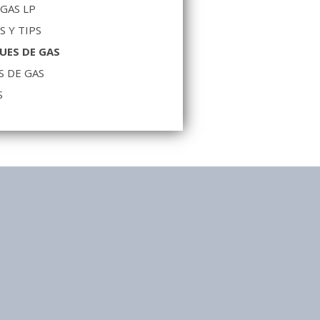
 GAS LP
S Y TIPS
UES DE GAS
S DE GAS
S