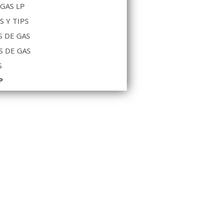
 GAS LP
S Y TIPS
 DE GAS
S DE GAS
S
P