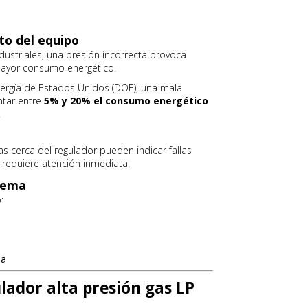
to del equipo
ustriales, una presión incorrecta provoca
mayor consumo energético.
rgía de Estados Unidos (DOE), una mala
ntar entre
5% y 20% el consumo energético
.
gas cerca del regulador pueden indicar fallas
 requiere atención inmediata.
stema
:
ma
lador alta presión gas LP