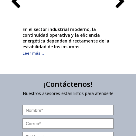
 algo
En el sector industrial moderno, la
La válv
obre
continuidad operativa y la eficiencia
los com
es
energética dependen directamente de la
la oper
estabilidad de los insumos ...
Leer más
Leer más...
¡Contáctenos!
Nuestros asesores están listos para atenderle