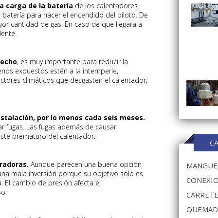
la carga de la batería
de los calentadores.
atería para hacer el encendido del piloto. De
or cantidad de gas. En caso de que llegara a
ente.
techo
, es muy importante para reducir la
 menos expuestos estén a la intemperie,
 factores climáticos que desgasten el calentador,
instalación, por lo menos cada seis meses.
car fugas. Las fugas además de causar
ste prematuro del calentador.
C
rradoras.
Aunque parecen una buena opción
MANGUER
una mala inversión porque su objetivo sólo es
CONEXIO
a. El cambio de presión afecta el
so.
CARRETE
QUEMAD