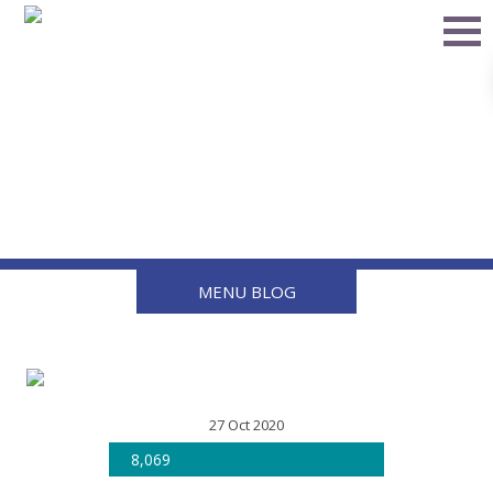
Ventajas de utilizar filtros
para gas L.P.
correctamente
MENU BLOG
27 Oct 2020
8,069