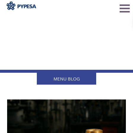
Unión Acme: qué es y por
qué es confiable en
instalaciones de gas
MENU BLOG