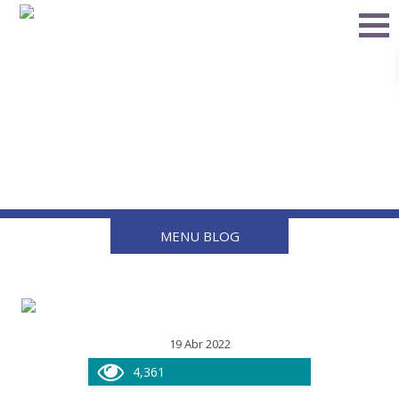
Tips para mantener
limpio un horno de gas
MENU BLOG
19 Abr 2022
4,361