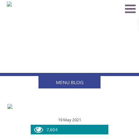
Tips Para Ahorrar Gas
Cuando Usas El Boiler
MENU BLOG
19 May 2021
7,604