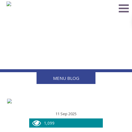
¿Sabes qué hace el Filtro
Y en tu sistema de gas?
Más de lo que imaginas
MENU BLOG
11 Sep 2025
1,099