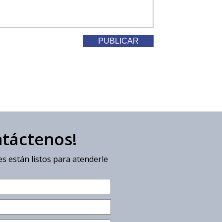
ntáctenos!
s están listos para atenderle