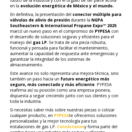
futuro de la industria y con el orgullo de ser parte activa
en la
evolución energética de México y el mundo.
En definitiva, la presentación del
conector múltiple para
válvulas de alivio de presión
durante la
NGPA
Southeastern & International Propane Expo™ 2025
marcó un nuevo paso en el compromiso de
PYPESA
con
el desarrollo de soluciones seguras y eficientes para el
manejo del
gas LP
. Se trata de una pieza robusta,
funcional y pensada para facilitar el mantenimiento,
aumentar la capacidad de respuesta ante emergencias y
garantizar la integridad de los sistemas de
almacenamiento.
Este avance no solo representa una mejora técnica, sino
también un paso hacia un
futuro energético más
seguro, más conectado y más eficiente
. PYPESA
reafirma así su posición como una empresa pionera,
dispuesta a seguir creciendo junto con sus clientes y con
toda la industria.
Si necesitas saber más sobre nuestras piezas o cotizar
cualquier producto, en
PYPESA
te ofrecemos soluciones
personalizadas y la mejor tecnología para tus
instalaciones de gas LP.
Contáctanos
y forma parte del