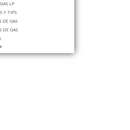
 GAS LP
S Y TIPS
 DE GAS
S DE GAS
S
P