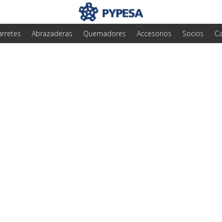
arretes
Abrazaderas
Quemadores
Accesorios
Socios
Ca
cesitas una instalac
al