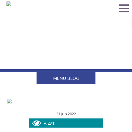
Por qué la manguera
20HB es una buena
opción para el gas butano
y propano
MENU BLOG
21 Jun 2022
4,291