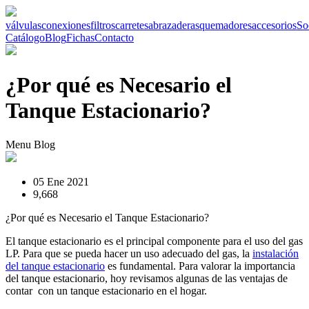
válvulas
conexiones
filtros
carretes
abrazaderas
quemadores
accesorios
So
Catálogo
Blog
Fichas
Contacto
¿Por qué es Necesario el
Tanque Estacionario?
Menu Blog
05 Ene 2021
9,668
¿Por qué es Necesario el Tanque Estacionario?
El tanque estacionario es el principal componente para el uso del gas
LP. Para que se pueda hacer un uso adecuado del gas, la
instalación
del tanque estacionario
es fundamental. Para valorar la importancia
del tanque estacionario, hoy revisamos algunas de las ventajas de
contar con un tanque estacionario en el hogar.