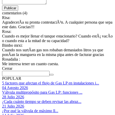
comentarios (4)
Risa:
AgradecerÃ­a su pronta contestaciÃ³n. A cualquier persona que sepa
este dato. Gracias!!!
Rosa:
Cuando es mejor llenar el tanque estacionario? Cuando estÃ¡ vacÃ­o
o cuando esta a la mitad de su capacidad?
Bimbo mrxi:
Cuando nos surtÃ­an gas nos robaban demasiados litros ya que
ponÃ­an la manguera en la misma pipa antes de facturar gracias
Rosadalia :
Me interesa tener un cuanto cuesta.
Cerrar
POPULAR
5 factores que afectan el flujo de Gas LP en instalaciones i...
04 Agosto 2026
Válvula multipropósito para Gas LP: funciones ...
28 Julio 2026
¿Cada cuánto tiempo se deben revisar las abraz...
21 Julio 2026
¿Por qué la válvula de máximo ll...