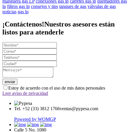
manguera gas LP
conexiones gas lp
carretes gas lp
quemadores gas
lp
filtros gas lp
consejos y tips
tanques de gas
válvulas de gas
noticias
gas lp
¡Contáctenos!
Nuestros asesores están
listos para atenderle
Estoy de acuerdo con el uso de mis datos personales
Leer aviso de privacidad
Tel. +52 (33) 3812 1766
ventas@pypesa.com
Powered by WOMGP
Calle 5 No. 1080