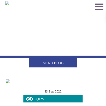
Por qué el quemador de
gas líquido es la mejor
opción
MENU BLOG
13 Sep 2022
4,075