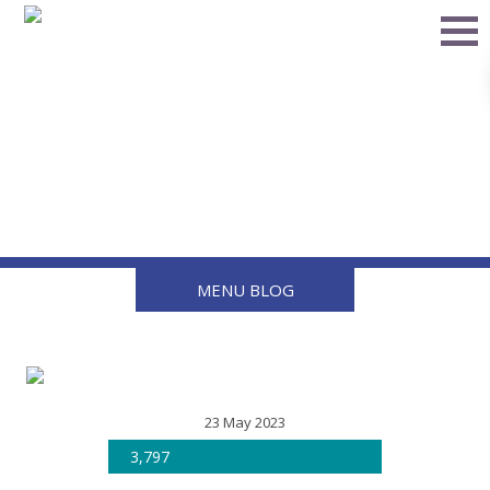
Mantén seguro tu
vehículo de carga con
cintas antiestáticas
MENU BLOG
23 May 2023
3,797