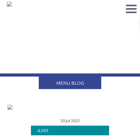
Los retos actuales del
mercado de gas LP
MENU BLOG
20 Jul 2023
4,005