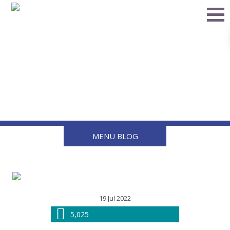
Llave Omega: La mejor
herramienta para tus
tuercas
MENU BLOG
19 Jul 2022
5,025