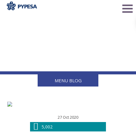
Las nuevas tendencias en
el mercado del gas L.P.
MENU BLOG
27 Oct 2020
5,002