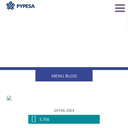
La importancia de los
indicadores para evitar
desviaciones indeseadas
en el flujo de gas
MENU BLOG
20 Feb 2024
3,706