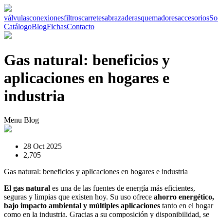
válvulas
conexiones
filtros
carretes
abrazaderas
quemadores
accesorios
So
Catálogo
Blog
Fichas
Contacto
Gas natural: beneficios y
aplicaciones en hogares e
industria
Menu Blog
28 Oct 2025
2,705
Gas natural: beneficios y aplicaciones en hogares e industria
El gas natural
es una de las fuentes de energía más eficientes,
seguras y limpias que existen hoy. Su uso ofrece
ahorro energético,
bajo impacto ambiental y múltiples aplicaciones
tanto en el hogar
como en la industria. Gracias a su composición y disponibilidad, se