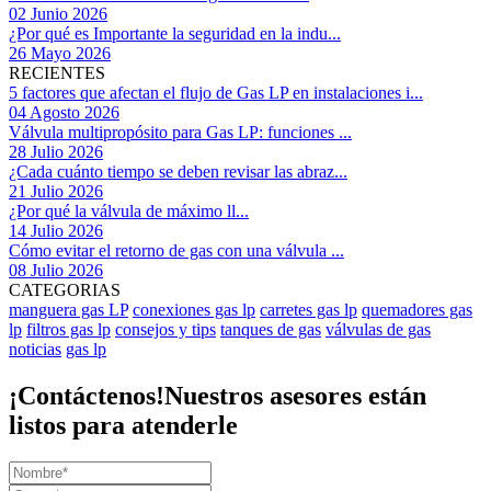
02 Junio 2026
¿Por qué es Importante la seguridad en la indu...
26 Mayo 2026
RECIENTES
5 factores que afectan el flujo de Gas LP en instalaciones i...
04 Agosto 2026
Válvula multipropósito para Gas LP: funciones ...
28 Julio 2026
¿Cada cuánto tiempo se deben revisar las abraz...
21 Julio 2026
¿Por qué la válvula de máximo ll...
14 Julio 2026
Cómo evitar el retorno de gas con una válvula ...
08 Julio 2026
CATEGORIAS
manguera gas LP
conexiones gas lp
carretes gas lp
quemadores gas
lp
filtros gas lp
consejos y tips
tanques de gas
válvulas de gas
noticias
gas lp
¡Contáctenos!
Nuestros asesores están
listos para atenderle