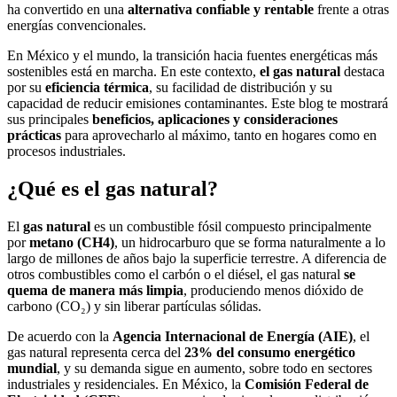
ha convertido en una
alternativa confiable y rentable
frente a otras
energías convencionales.
En México y el mundo, la transición hacia fuentes energéticas más
sostenibles está en marcha. En este contexto,
el gas natural
destaca
por su
eficiencia térmica
, su facilidad de distribución y su
capacidad de reducir emisiones contaminantes. Este blog te mostrará
sus principales
beneficios, aplicaciones y consideraciones
prácticas
para aprovecharlo al máximo, tanto en hogares como en
procesos industriales.
¿Qué es el gas natural?
El
gas natural
es un combustible fósil compuesto principalmente
por
metano (CH4)
, un hidrocarburo que se forma naturalmente a lo
largo de millones de años bajo la superficie terrestre. A diferencia de
otros combustibles como el carbón o el diésel, el gas natural
se
quema de manera más limpia
, produciendo menos dióxido de
carbono (CO₂) y sin liberar partículas sólidas.
De acuerdo con la
Agencia Internacional de Energía (AIE)
, el
gas natural representa cerca del
23% del consumo energético
mundial
, y su demanda sigue en aumento, sobre todo en sectores
industriales y residenciales. En México, la
Comisión Federal de