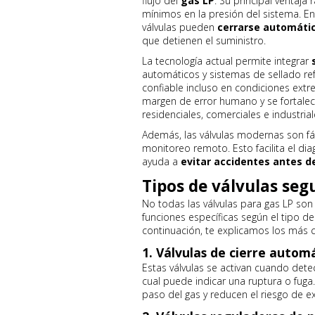
flujo del
gas LP
. Su principal ventaj
mínimos en la presión del sistema. En
válvulas pueden
cerrarse automát
que detienen el suministro.
La tecnología actual permite integrar
automáticos y sistemas de sellado re
confiable incluso en condiciones extr
margen de error humano y se fortalece
residenciales, comerciales e industrial
Además, las válvulas modernas son fác
monitoreo remoto. Esto facilita el di
ayuda a
evitar accidentes antes d
Tipos de válvulas seg
No todas las válvulas para gas LP son
funciones específicas según el tipo de 
continuación, te explicamos los más
1. Válvulas de cierre autom
Estas válvulas se activan cuando dete
cual puede indicar una ruptura o fuga
paso del gas y reducen el riesgo de e