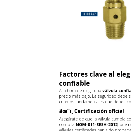
Factores clave al eleg
confiable
A la hora de elegir una
válvula confi
precio más bajo. La seguridad debe se
criterios fundamentales que debes co
âœ”ï¸
Certificación oficial
Asegúrate de que la válvula cumpla c
como la
NOM-011-SESH-2012
, que r
válvulas certificadas han sido probad