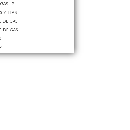
 GAS LP
S Y TIPS
 DE GAS
S DE GAS
S
P