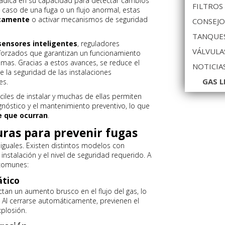
a radica en su capacidad para detectar cambios
FILTROS
 caso de una fuga o un flujo anormal, estas
icamente
o activar mecanismos de seguridad
CONSEJO
TANQUES
sensores inteligentes
, reguladores
VÁLVULA
forzados que garantizan un funcionamiento
emas. Gracias a estos avances, se reduce el
NOTICIA
 la seguridad de las instalaciones
GAS L
es.
iles de instalar y muchas de ellas permiten
agnóstico y el mantenimiento preventivo, lo que
e que ocurran
.
uras para prevenir fugas
 iguales. Existen distintos modelos con
instalación y el nivel de seguridad requerido. A
 comunes:
ático
ctan un aumento brusco en el flujo del gas, lo
. Al cerrarse automáticamente, previenen el
xplosión.