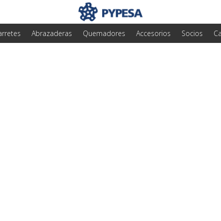
arretes
Abrazaderas
Quemadores
Accesorios
Socios
Ca
gas LP: ¿Cómo preven
ecisión?