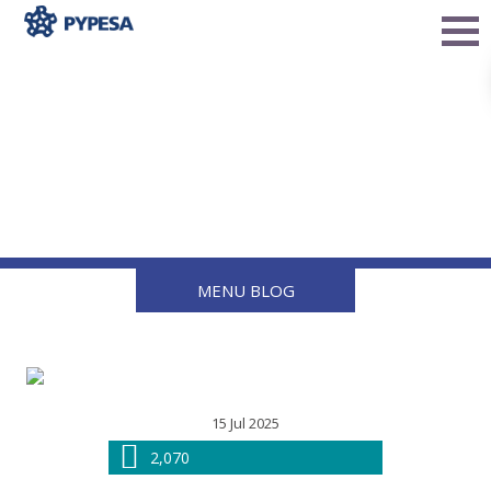
¿Filtro tradicional o Filtro
90° de PYPESA? La
diferencia está en la
eficiencia
MENU BLOG
15 Jul 2025
2,070