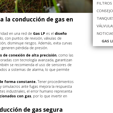
FILTROS
CONSEJO
a la conducción de gas en
TANQUES
VÁLVULA
NOTICIA
uridad en una red de
Gas LP
es el
diseño
do, con puntos de revisión, válvulas de
GAS L
ión, disminuye riesgos. Además, evita curvas
e generen pérdida de presión.
s de conexión de alta precisión
, como las
aboradas con tecnología avanzada, garantizan
mbién se recomienda el uso de sensores de
ados a sistemas de alarma, lo que permite
 de forma constante.
Tener procedimientos
 y simulacros ante fugas mejora la respuesta
tes industriales, el error humano representa
acionados con gas
, por lo que invertir en
ducción de gas segura