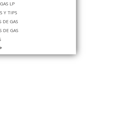
 GAS LP
S Y TIPS
 DE GAS
S DE GAS
S
P