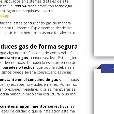
, apoyados en sistemas digitales de alta
pieza. En
PYPESA
trabajamos con tecnología
ara lograr un maquinado exacto.
sApp.
tificar si estás conduciendo gas de manera
 mejorar tu sistema. Exploraremos desde las
as prácticas y herramientas que fortalecen tu
nduces gas de forma segura
 que algo no está funcionando como debería.
constante a gas
, aunque sea leve. Esto sugiere
es deterioradas. También lo es la presencia de
n paredes o techos
, que podrían deberse a
R
s signos puede llevar a consecuencias serias.
onstante en el consumo de gas
sin cambios
ue hay escapes no visibles en la red. Asimismo,
n presiones irregulares o si las mangueras se
, podría haber un problema estructural o un mal
ecuentes mantenimientos correctivos
, es
ezas de calidad o que la instalación esté mal