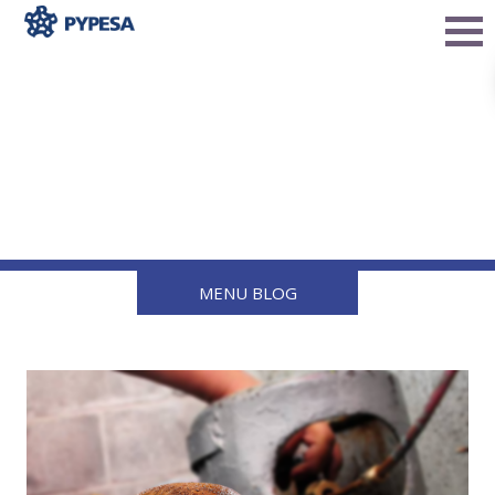
Esta Navidad no te
quedes sin cena,
abastécete de gas LP
MENU BLOG