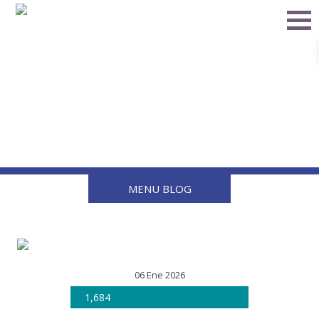
¿Cuánto dura una
conexión de Gas LP y
cuándo es momento de
reemplazarla?
MENU BLOG
06 Ene 2026
1,684