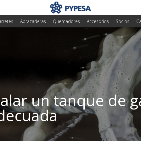
arretes
Abrazaderas
Quemadores
Accesorios
Socios
Ca
alar un tanque de g
decuada