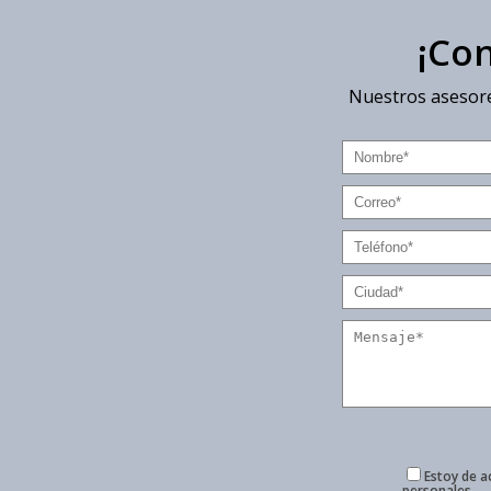
¡Co
Nuestros asesore
Estoy de a
personales