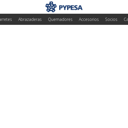
arretes
Abrazaderas
Quemadores
Accesorios
Socios
Ca
r Rendir el Gas LP