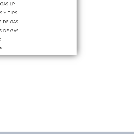
 GAS LP
S Y TIPS
 DE GAS
S DE GAS
S
P