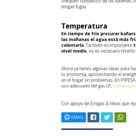
chequeo cuidadoso de las tuberías, va
tengan fugas.
Temperatura
En tiempo de frío procurar bañars
las mañanas el agua está más fría
calentarla
. También es importante
t
nivel medio
, no es necesario tenerl
Ahora ya tienes algunas ideas para ha
tu economía, aprovechando el energét
en el hogar sin problemas. En PYPESA
uso adecuado del gas LP,
contáctano
Con apoyo de Emigas & Ideas que A
EMAIL