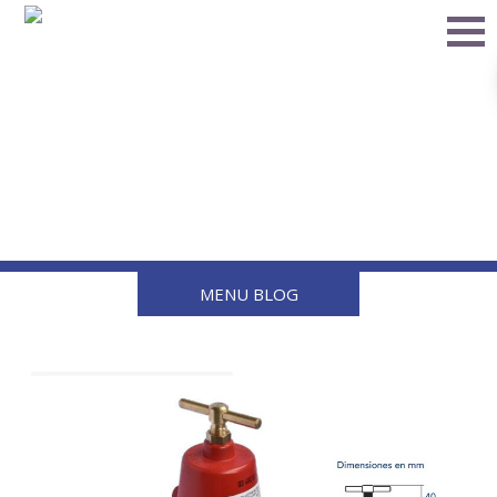
Cómo elegir el regulador
ajustable de baja presión
adecuado para tu sistema
MENU BLOG