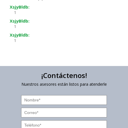
XsjyBldb:
1
XsjyBldb:
1
XsjyBldb:
1
¡Contáctenos!
Nuestros asesores están listos para atenderle