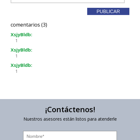
comentarios (3)
XsjyBldb:
1
XsjyBldb:
1
XsjyBldb:
1
¡Contáctenos!
Nuestros asesores están listos para atenderle