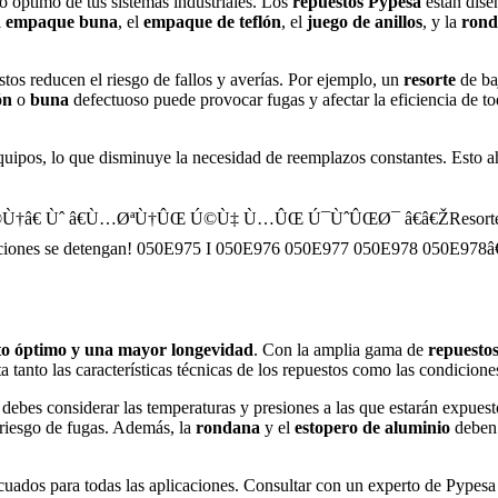
o óptimo de tus sistemas industriales. Los
repuestos Pypesa
están dise
l
empaque buna
, el
empaque de teflón
, el
juego de anillos
, y la
ron
tos reducen el riesgo de fallos y averías. Por ejemplo, un
resorte
de ba
ón
o
buna
defectuoso puede provocar fugas y afectar la eficiencia de to
uipos, lo que disminuye la necesidad de reemplazos constantes. Esto ah
to óptimo y una mayor longevidad
. Con la amplia gama de
repuesto
a tanto las características técnicas de los repuestos como las condicione
, debes considerar las temperaturas y presiones a las que estarán expues
 riesgo de fugas. Además, la
rondana
y el
estopero de aluminio
deben 
uados para todas las aplicaciones. Consultar con un experto de Pypesa te