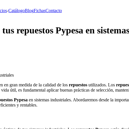
cios
-
Catálogo
Blog
Fichas
Contacto
tus repuestos Pypesa en sistemas
striales
den en gran medida de la calidad de los
repuestos
utilizados. Los
repues
 vida útil, es fundamental aplicar buenas prácticas de selección, mant
puestos Pypesa
en sistemas industriales. Abordaremos desde la importanc
icientes y rentables.