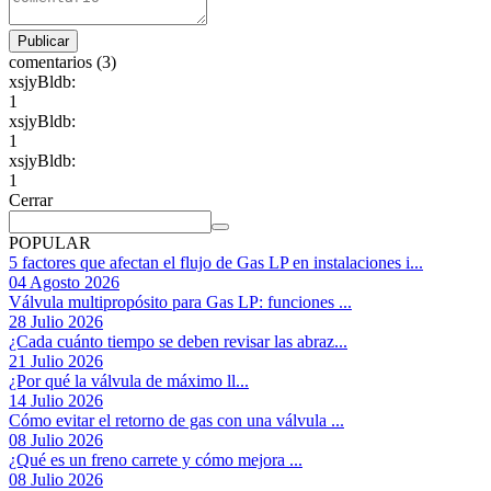
comentarios (3)
xsjyBldb:
1
xsjyBldb:
1
xsjyBldb:
1
Cerrar
POPULAR
5 factores que afectan el flujo de Gas LP en instalaciones i...
04 Agosto 2026
Válvula multipropósito para Gas LP: funciones ...
28 Julio 2026
¿Cada cuánto tiempo se deben revisar las abraz...
21 Julio 2026
¿Por qué la válvula de máximo ll...
14 Julio 2026
Cómo evitar el retorno de gas con una válvula ...
08 Julio 2026
¿Qué es un freno carrete y cómo mejora ...
08 Julio 2026