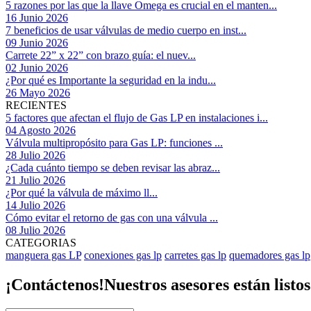
5 razones por las que la llave Omega es crucial en el manten...
16 Junio 2026
7 beneficios de usar válvulas de medio cuerpo en inst...
09 Junio 2026
Carrete 22” x 22” con brazo guía: el nuev...
02 Junio 2026
¿Por qué es Importante la seguridad en la indu...
26 Mayo 2026
RECIENTES
5 factores que afectan el flujo de Gas LP en instalaciones i...
04 Agosto 2026
Válvula multipropósito para Gas LP: funciones ...
28 Julio 2026
¿Cada cuánto tiempo se deben revisar las abraz...
21 Julio 2026
¿Por qué la válvula de máximo ll...
14 Julio 2026
Cómo evitar el retorno de gas con una válvula ...
08 Julio 2026
CATEGORIAS
manguera gas LP
conexiones gas lp
carretes gas lp
quemadores gas lp
¡Contáctenos!
Nuestros asesores están listo