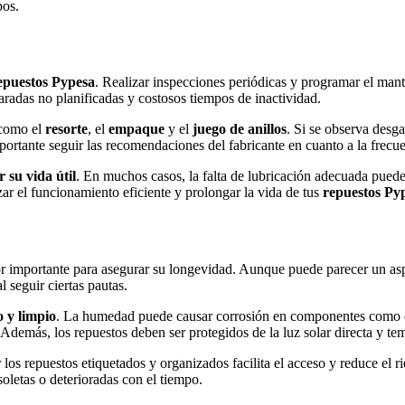
pos.
epuestos Pypesa
. Realizar inspecciones periódicas y programar el man
aradas no planificadas y costosos tiempos de inactividad.
 como el
resorte
, el
empaque
y el
juego de anillos
. Si se observa desg
tante seguir las recomendaciones del fabricante en cuanto a la frecuen
 su vida útil
. En muchos casos, la falta de lubricación adecuada puede
ar el funcionamiento eficiente y prolongar la vida de tus
repuestos Py
or importante para asegurar su longevidad. Aunque puede parecer un as
l seguir ciertas pautas.
 y limpio
. La humedad puede causar corrosión en componentes como
 Además, los repuestos deben ser protegidos de la luz solar directa y te
los repuestos etiquetados y organizados facilita el acceso y reduce el ri
oletas o deterioradas con el tiempo.