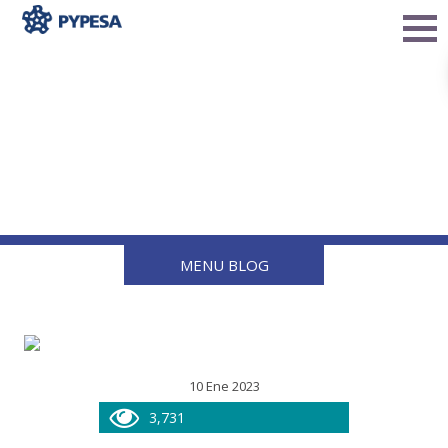
5 ventajas de utilizar
manómetros en las
instalaciones de gas L.P
MENU BLOG
10 Ene 2023
3,731