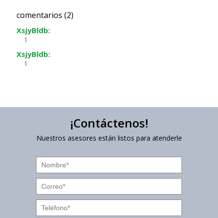
comentarios (2)
XsjyBldb:
1
XsjyBldb:
1
¡Contáctenos!
Nuestros asesores están listos para atenderle