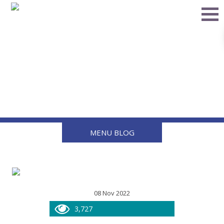
5 sorprendentes
beneficios de usar gas LP
durante la temporada de
frío
MENU BLOG
08 Nov 2022
3,727