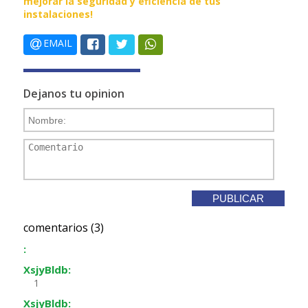
mejorar la seguridad y eficiencia de tus
instalaciones!
EMAIL
Dejanos tu opinion
comentarios (3)
:
XsjyBldb:
1
XsjyBldb: