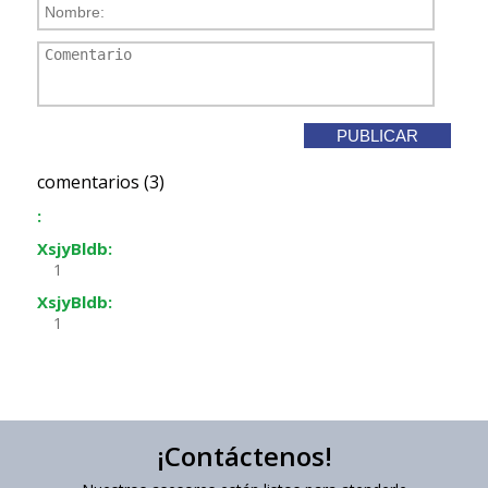
comentarios (3)
:
XsjyBldb:
1
XsjyBldb:
1
¡Contáctenos!