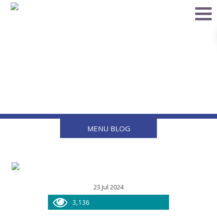
5 modelos de
quemadores industriales
MENU BLOG
23 Jul 2024
3,136