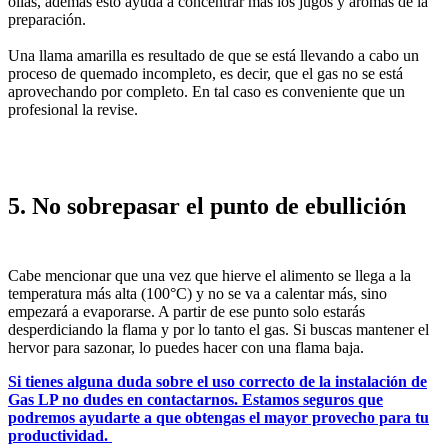
ollas, además esto ayuda a concentrar más los jugos y aromas de la
preparación.
Una llama amarilla es resultado de que se está llevando a cabo un
proceso de quemado incompleto, es decir, que el gas no se está
aprovechando por completo. En tal caso es conveniente que un
profesional la revise.
5. No sobrepasar el punto de ebullición
Cabe mencionar que una vez que hierve el alimento se llega a la
temperatura más alta (100°C) y no se va a calentar más, sino
empezará a evaporarse. A partir de ese punto solo estarás
desperdiciando la flama y por lo tanto el gas. Si buscas mantener el
hervor para sazonar, lo puedes hacer con una flama baja.
Si tienes alguna duda sobre el uso correcto de la instalación de
Gas LP no dudes en contactarnos. Estamos seguros que
podremos ayudarte a que obtengas el mayor provecho para tu
productividad.