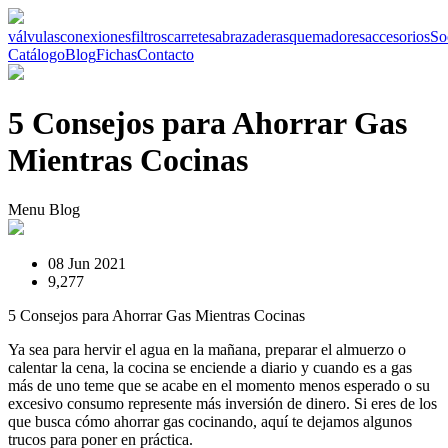
válvulas
conexiones
filtros
carretes
abrazaderas
quemadores
accesorios
So
Catálogo
Blog
Fichas
Contacto
5 Consejos para Ahorrar Gas
Mientras Cocinas
Menu Blog
08 Jun 2021
9,277
5 Consejos para Ahorrar Gas Mientras Cocinas
Ya sea para hervir el agua en la mañana, preparar el almuerzo o
calentar la cena, la cocina se enciende a diario y cuando es a gas
más de uno teme que se acabe en el momento menos esperado o su
excesivo consumo represente más inversión de dinero. Si eres de los
que busca cómo ahorrar gas cocinando, aquí te dejamos algunos
trucos para poner en práctica.