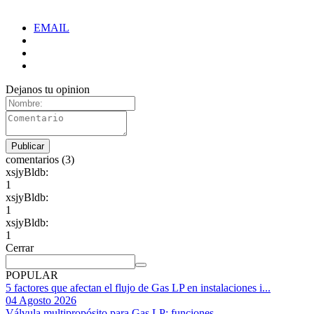
EMAIL
Dejanos tu opinion
comentarios (3)
xsjyBldb:
1
xsjyBldb:
1
xsjyBldb:
1
Cerrar
POPULAR
5 factores que afectan el flujo de Gas LP en instalaciones i...
04 Agosto 2026
Válvula multipropósito para Gas LP: funciones ...