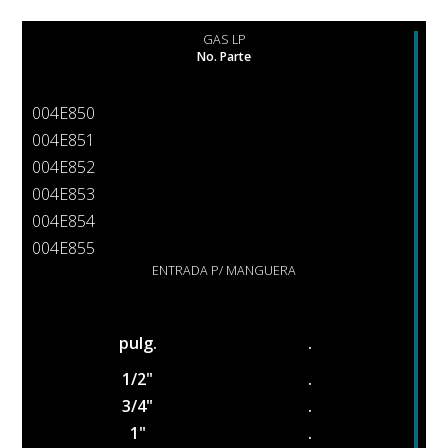
GAS LP
No. Parte
004E850
004E851
004E852
004E853
004E854
004E855
ENTRADA P/ MANGUERA
pulg.
.
1/2"
.
3/4"
.
1"
.