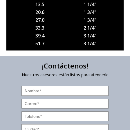
13.5
1 1/4"
20.6
1 3/4"
27.0
1 3/4"
33.3
2 1/4"
39.4
3 1/4"
51.7
3 1/4"
¡Contáctenos!
Nuestros asesores están listos para atenderle